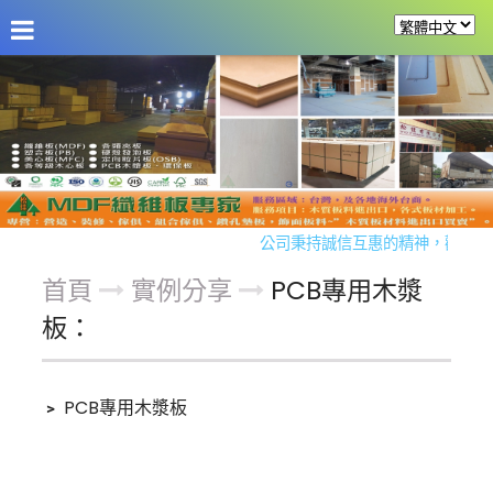
公司資訊
訊息發佈
商品介紹
實例分享
留言板
公司秉持誠信互惠的精神，歡迎同
首頁
實例分享
PCB專用木漿
板：
﹥
PCB專用木漿板