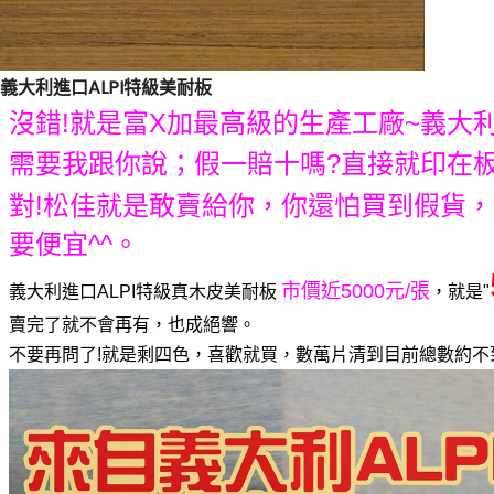
義大利進口ALPI特級美耐板
沒錯!就是富X加最高級的生產工廠~義大利
需要我跟你說；假一賠十嗎?直接就印在板
對!松佳就是敢賣給你，你還怕買到假貨，
要便宜^^。
市價近5000元/張
義大利進口ALPI特級真木皮美耐板
，就是"
賣完了就不會再有，也成絕響。
不要再問了!就是剩四色，喜歡就買，數萬片清到目前總數約不到